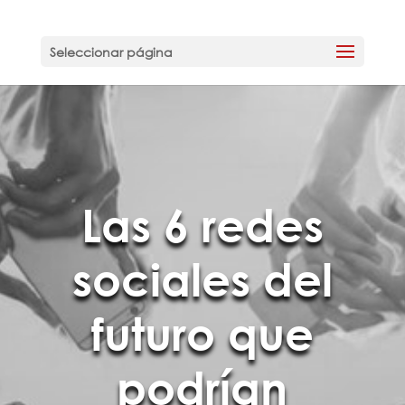
Seleccionar página
Las 6 redes
sociales del
futuro que
podrían