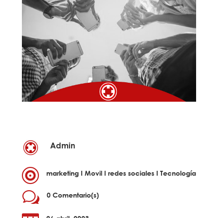
Admin

marketing
I
Movil
I
redes sociales
I
Tecnología
w
0 Comentario(s)