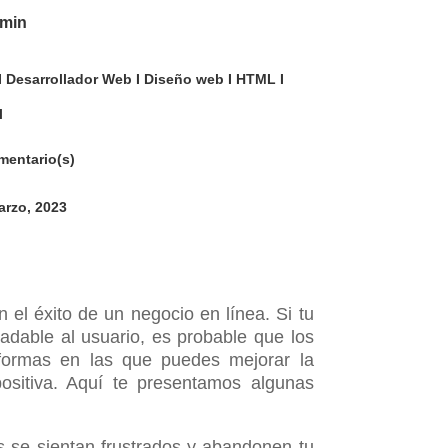
min
I
Desarrollador Web
I
Diseño web
I
HTML
I
l
mentario(s)
arzo, 2023
n el éxito de un negocio en línea. Si tu
adable al usuario, es probable que los
s formas en las que puedes mejorar la
ositiva. Aquí te presentamos algunas
s se sientan frustrados y abandonen tu