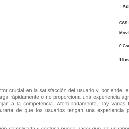
Ad
CSS
Movi
0 Co
15 m
tor crucial en la satisfacción del usuario y, por ende, e
carga rápidamente o no proporciona una experiencia agr
irijan a la competencia. Afortunadamente, hay varia
gurarte de que los usuarios tengan una experiencia p
ión complicada y confusa puede hacer que los usuario