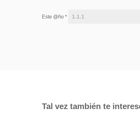
Este @ño
*
Tal vez también te intere