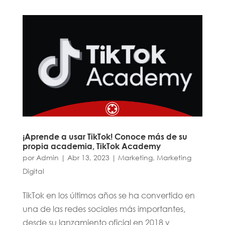
¡Aprende a usar TikTok! Conoce más de su
propia academia, TikTok Academy
por
Admin
|
Abr 13, 2023
|
Marketing
,
Marketing
Digital
TikTok en los últimos años se ha convertido en
una de las redes sociales más importantes,
desde su lanzamiento oficial en 2018 y