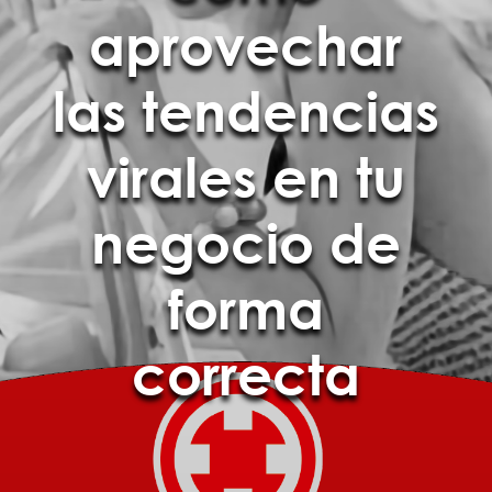
aprovechar
las tendencias
virales en tu
negocio de
forma
correcta